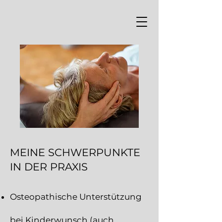
MEINE SCHWERPUNK
TE
I
N DER PRAXIS
Osteopathische Unter
stützung
bei Kinderwunsch (auch